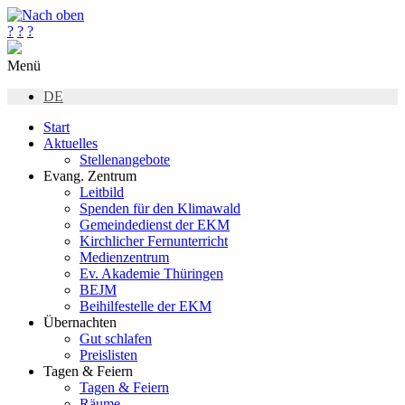
?
?
?
Menü
DE
Start
Aktuelles
Stellenangebote
Evang. Zentrum
Leitbild
Spenden für den Klimawald
Gemeindedienst der EKM
Kirchlicher Fernunterricht
Medienzentrum
Ev. Akademie Thüringen
BEJM
Beihilfestelle der EKM
Übernachten
Gut schlafen
Preislisten
Tagen & Feiern
Tagen & Feiern
Räume