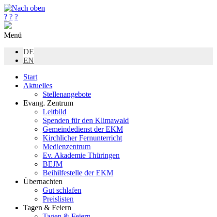
?
?
?
Menü
DE
EN
Start
Aktuelles
Stellenangebote
Evang. Zentrum
Leitbild
Spenden für den Klimawald
Gemeindedienst der EKM
Kirchlicher Fernunterricht
Medienzentrum
Ev. Akademie Thüringen
BEJM
Beihilfestelle der EKM
Übernachten
Gut schlafen
Preislisten
Tagen & Feiern
Tagen & Feiern