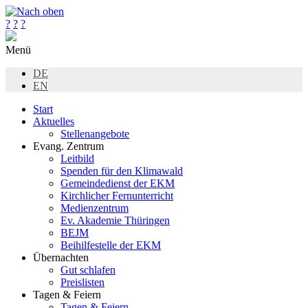
?
?
?
Menü
DE
EN
Start
Aktuelles
Stellenangebote
Evang. Zentrum
Leitbild
Spenden für den Klimawald
Gemeindedienst der EKM
Kirchlicher Fernunterricht
Medienzentrum
Ev. Akademie Thüringen
BEJM
Beihilfestelle der EKM
Übernachten
Gut schlafen
Preislisten
Tagen & Feiern
Tagen & Feiern