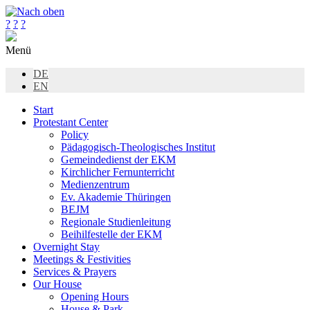
?
?
?
Menü
DE
EN
Start
Protestant Center
Policy
Pädagogisch-Theologisches Institut
Gemeindedienst der EKM
Kirchlicher Fernunterricht
Medienzentrum
Ev. Akademie Thüringen
BEJM
Regionale Studienleitung
Beihilfestelle der EKM
Overnight Stay
Meetings & Festivities
Services & Prayers
Our House
Opening Hours
House & Park